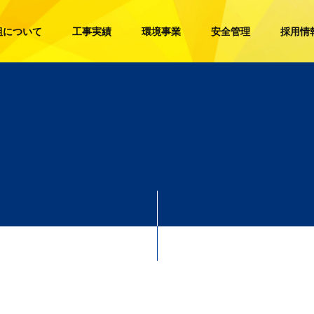
組について
工事実績
環境事業
安全管理
採用情