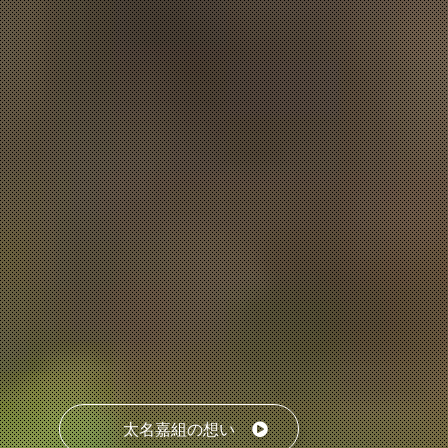
太名嘉組の想い