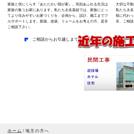
家族と供にくらす『あたたかい我が家』。笑顔あふれる生活は
大切な不動
家族の集うお家にあります。私たち太名嘉組では、家族にとっ
私たち太名
てより住みやすいお家づくりを、企画から、設計、施工までフ
様に代わっ
ルサポートします。新築、改築、リォームをお考えの方、是非
非、ご相談
ご相談下さい。
ご相談からお引越しまでの流れ
ホーム
地主の方へ