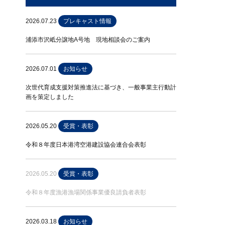
2026.07.23
プレキャスト情報
浦添市沢岻分譲地A号地 現地相談会のご案内
2026.07.01
お知らせ
次世代育成支援対策推進法に基づき、一般事業主行動計
画を策定しました
2026.05.20
受賞・表彰
令和８年度日本港湾空港建設協会連合会表彰
2026.05.20
受賞・表彰
令和８年度漁港漁場関係事業優良請負者表彰
2026.03.18
お知らせ