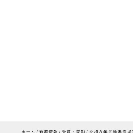
ホーム
新着情報
受賞・表彰
令和８年度漁港漁場