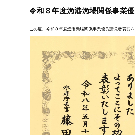
令和８年度漁港漁場関係事業優
この度、令和８年度漁港漁場関係事業優良請負者表彰を