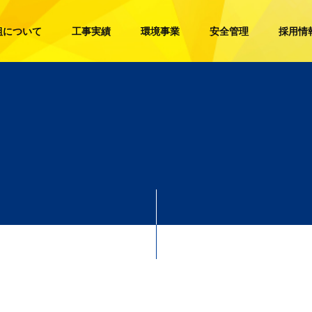
組について
工事実績
環境事業
安全管理
採用情