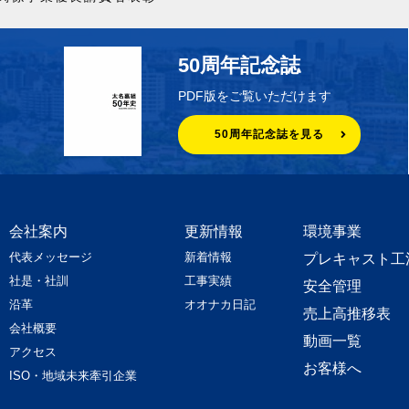
50周年記念誌
PDF版をご覧いただけます
50周年記念誌を見る
会社案内
更新情報
環境事業
代表メッセージ
新着情報
プレキャスト工
社是・社訓
工事実績
安全管理
沿革
オオナカ日記
売上高推移表
会社概要
動画一覧
アクセス
お客様へ
ISO・地域未来牽引企業