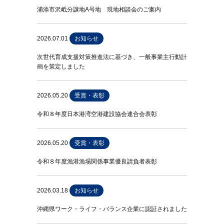
浦添市沢岻分譲地A号地 現地相談会のご案内
2026.07.01
お知らせ
次世代育成支援対策推進法に基づき、一般事業主行動計
画を策定しました
2026.05.20
受賞・表彰
令和８年度日本港湾空港建設協会連合会表彰
2026.05.20
受賞・表彰
令和８年度漁港漁場関係事業優良請負者表彰
2026.03.18
お知らせ
沖縄県ワーク・ライフ・バランス企業に認証されました