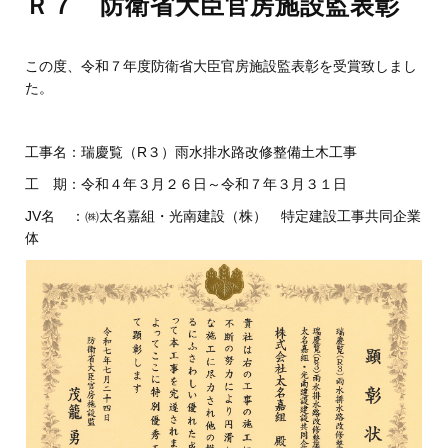
Ｒ７ 防衛省大臣官房施設監表彰
この度、令和７年度防衛省大臣官房施設監表彰を受賞致しまし
た。
工事名：瑞慶覧（R３）雨水排水路改修整備土木工事
工 期：令和４年３月２６日～令和７年３月３１日
JV名 ：㈱太名嘉組・光南建設（株） 特定建設工事共同企業
体