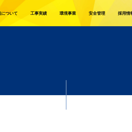
組について
工事実績
環境事業
安全管理
採用情