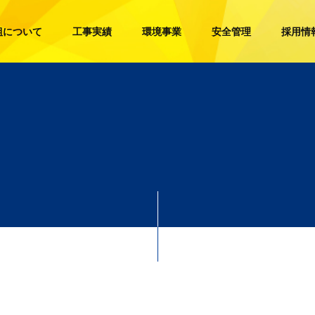
組について
工事実績
環境事業
安全管理
採用情