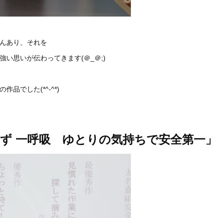
んあり、それを
い思いが伝わってきます(＠_＠;)
でした(*^-^*)
てず
一呼吸 ゆとりの気持ちで安全第一」