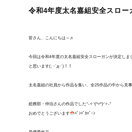
令和4年度太名嘉組安全スロー
皆さん、こんにちは～♬
今回は令和4年度の太名嘉組安全スローガンが決定しま
と思います(; ･`д･´)！！
太名嘉組の社員から作品を集い、全25作品の中から見
総務部・仲泊さんの作品でした°˖✧◝(⁰▿⁰)◜✧˖°
おめでとうございます
ﾊﾟﾝﾊﾟｶﾊﾟｰﾝ