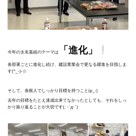
「進化」
今年の太名嘉組のテーマは
各部署ごとに進化し続け、建設業業会で更なる躍進を目指しま
す(^_-)-☆
そして、各個人でしっかり目標を持つこと(p_-)
去年の目標をたとえ達成出来てなかったとしても、それをしっ
かり振り返ることが大切です(; ･`д･´)