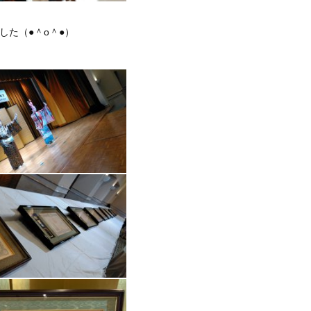
た（●＾o＾●）