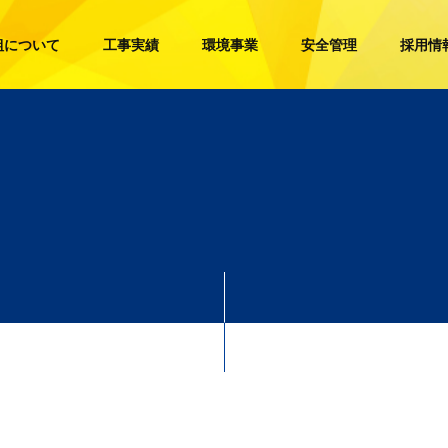
組について
工事実績
環境事業
安全管理
採用情