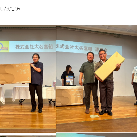
(^_^)v