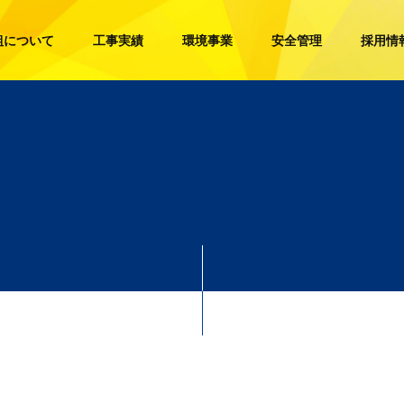
組について
工事実績
環境事業
安全管理
採用情