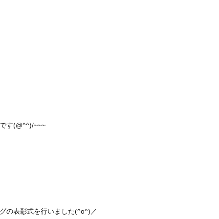
@^^)/~~~
の表彰式を行いました(^o^)／