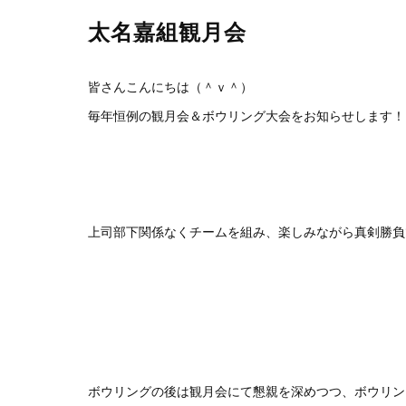
太名嘉組観月会
皆さんこんにちは（＾ｖ＾）
毎年恒例の観月会＆ボウリング大会をお知らせします！
上司部下関係なくチームを組み、楽しみながら真剣勝負です(
ボウリングの後は観月会にて懇親を深めつつ、ボウリング