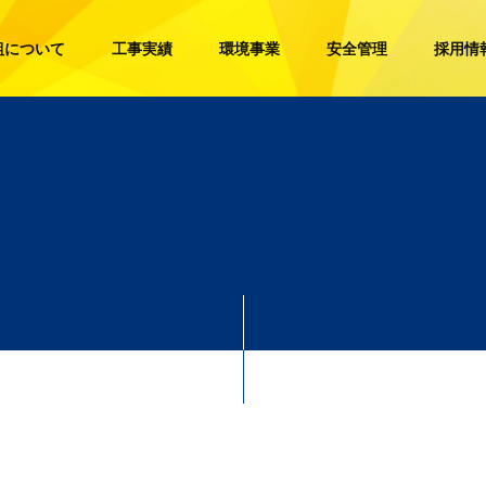
組について
工事実績
環境事業
安全管理
採用情