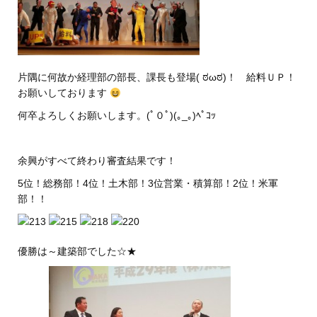
片隅に何故か経理部の部長、課長も登場( ಠωಠ)！ 給料ＵＰ！
お願いしております
何卒よろしくお願いします。(ﾟ０ﾟ)(｡_｡)ﾍﾟｺｯ
余興がすべて終わり審査結果です！
5位！総務部！4位！土木部！3位営業・積算部！2位！米軍
部！！
優勝は～建築部でした☆★