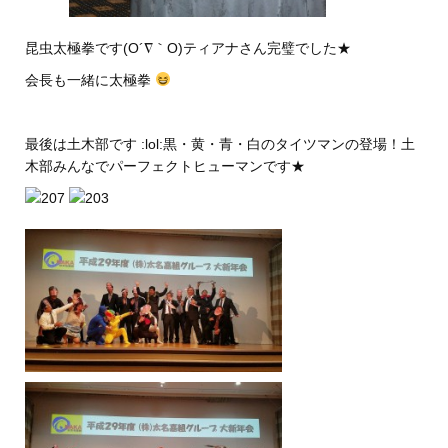
昆虫太極拳です(Ο´∇｀Ο)ティアナさん完璧でした★
会長も一緒に太極拳
最後は土木部です :lol:黒・黄・青・白のタイツマンの登場！土
木部みんなでパーフェクトヒューマンです★