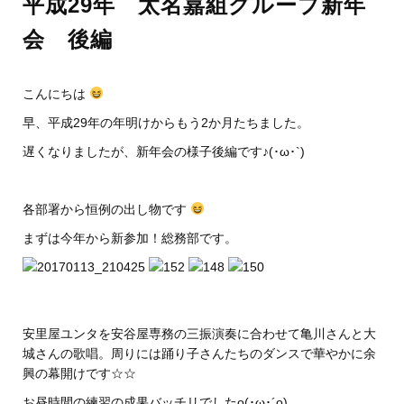
平成29年 太名嘉組グループ新年
会 後編
こんにちは
早、平成29年の年明けからもう2か月たちました。
遅くなりましたが、新年会の様子後編です♪(･ω･`)
各部署から恒例の出し物です
まずは今年から新参加！総務部です。
安里屋ユンタを安谷屋専務の三振演奏に合わせて亀川さんと大
城さんの歌唱。周りには踊り子さんたちのダンスで華やかに余
興の幕開けです☆☆
お昼時間の練習の成果バッチリでしたo(･ω･´o)