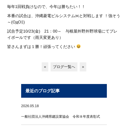
毎年1回戦負けなので、今年は勝ちたい！！
本番の試合は、沖縄菱電ビルシステム㈱と対戦します ！強そう
～(ΟдΟ∥)
試合予定10/23(金) 21：00～ 与根屋外野外野球場にてプレ
イボールです（雨天変更あり）
皆さんまずは１勝！頑張ってください
«
ブログ一覧へ
»
最近のブログ記事
2026.05.18
一般社団法人沖縄県建設業協会 令和８年度表彰式