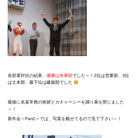
各部署対抗の結果、
優勝は米軍部
でした～！2位は営業部、3位
は土木部、最下位は建築部でした
最後に名嘉常務の挨拶とカチャーシーを踊り幕を閉じました
～！
新年会～Part2～では、写真を載せてるので見て下さい～！