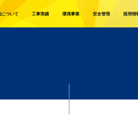
組について
工事実績
環境事業
安全管理
採用情