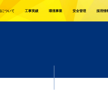
組について
工事実績
環境事業
安全管理
採用情