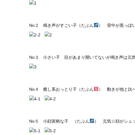
No２ 鳴き声がすごい子（たぶん
） 背中が黒っぽ
No３ 小さい子 目があまり開いてないが鳴き声は元
No４ 癒し系おっとり子（たぶん
） 動きが他と比
No５ 小顔寅柄な子 （たぶん
） 元気☆顔がシュ