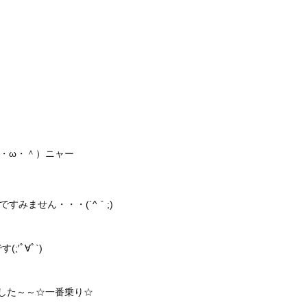
・ω・＾）ニャー
みません・・・(´^｀;)
′ﾟ∀ﾟ`)
した～～☆一番乗り☆