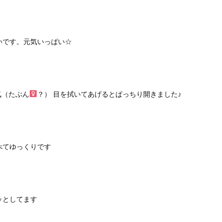
いです。元気いっぱい☆
気（たぶん
？） 目を拭いてあげるとぱっちり開きました♪
べてゆっくりです
ッとしてます