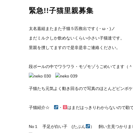
緊急!!子猫里親募集
太名嘉組またまた子猫５匹救出です (・ω・)ノ
まだミルクしか飲めないくらい小さい子猫達です。
里親を捜してますので是非是非ご連絡ください。
段ボールの中でワラワラ・モゾモゾうごめいてます（＾
子猫たち元気よく動き回るので写真のほとんどピンボケです
子猫紹介☆
・
はまだはっきりわからないので勘です(;
No１ 手足が白い子 (たぶん
） 飼い主見つかりま