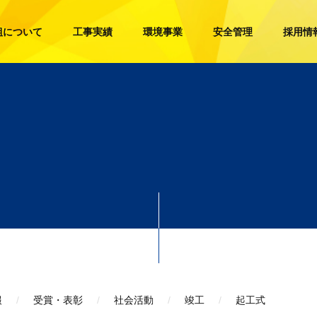
組について
工事実績
環境事業
安全管理
採用情
報
受賞・表彰
社会活動
竣工
起工式