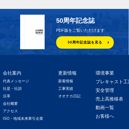
50周年記念誌
PDF版をご覧いただけます
50周年記念誌を見る
会社案内
更新情報
環境事業
代表メッセージ
新着情報
プレキャスト工
社是・社訓
工事実績
安全管理
沿革
オオナカ日記
売上高推移表
会社概要
動画一覧
アクセス
お客様へ
ISO・地域未来牽引企業