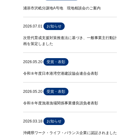
浦添市沢岻分譲地A号地 現地相談会のご案内
2026.07.01
お知らせ
次世代育成支援対策推進法に基づき、一般事業主行動計
画を策定しました
2026.05.20
受賞・表彰
令和８年度日本港湾空港建設協会連合会表彰
2026.05.20
受賞・表彰
令和８年度漁港漁場関係事業優良請負者表彰
2026.03.18
お知らせ
沖縄県ワーク・ライフ・バランス企業に認証されました