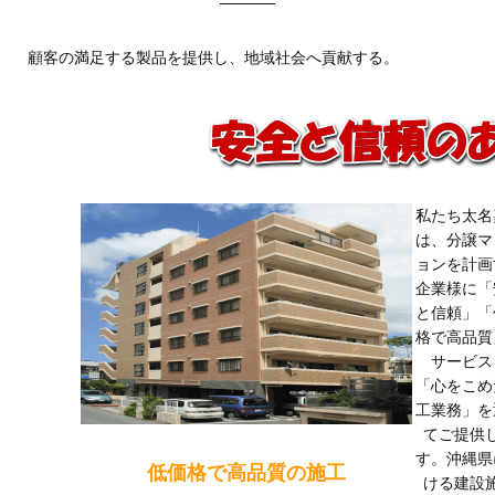
顧客の満足する製品を提供し、地域社会へ貢献する。
私たち太名
は、分譲マ
ョンを計画
企業様に「
と信頼」「
格で高品質
サービス
「心をこめ
工業務」を
てご提供
す。沖縄県
低価格で高品質の施工
ける建設