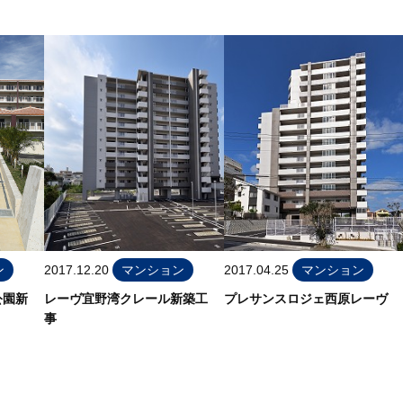
ン
2017.12.20
マンション
2017.04.25
マンション
公園新
レーヴ宜野湾クレール新築工
プレサンスロジェ西原レーヴ
事