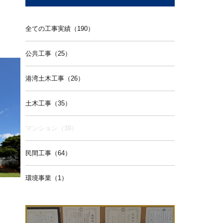
全ての工事実績（190）
公共工事（25）
港湾土木工事（26）
土木工事（35）
マンション（39）
民間工事（64）
環境事業（1）