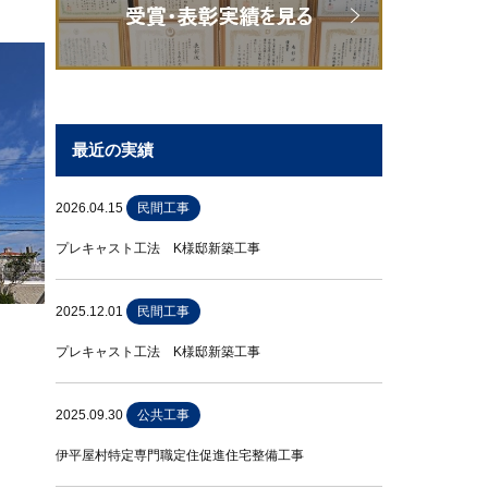
最近の実績
2026.04.15
民間工事
プレキャスト工法 K様邸新築工事
2025.12.01
民間工事
プレキャスト工法 K様邸新築工事
2025.09.30
公共工事
伊平屋村特定専門職定住促進住宅整備工事