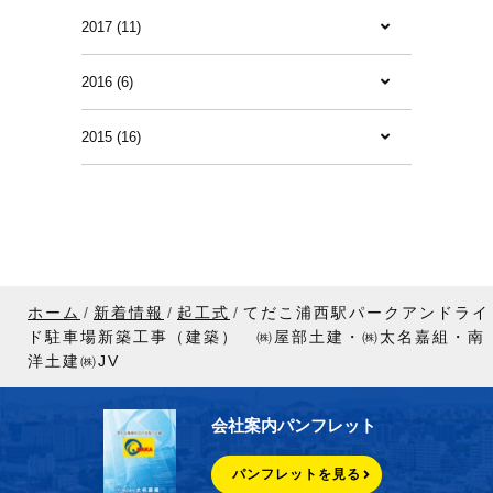
2017 (11)
2016 (6)
2015 (16)
ホーム
新着情報
起工式
てだこ浦西駅パークアンドライ
ド駐車場新築工事（建築） ㈱屋部土建・㈱太名嘉組・南
洋土建㈱JV
会社案内パンフレット
パンフレットを見る