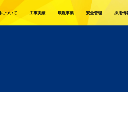
組について
工事実績
環境事業
安全管理
採用情