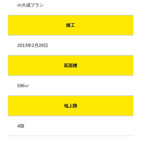
㈲大成プラン
竣工
2013年2月28日
延面積
596㎡
地上階
4階