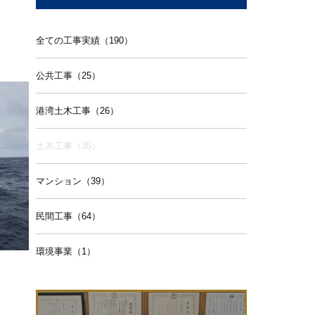
全ての工事実績（190）
公共工事（25）
港湾土木工事（26）
土木工事（35）
マンション（39）
民間工事（64）
環境事業（1）