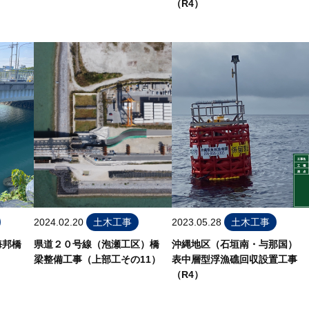
（R4）
2024.02.20
土木工事
2023.05.28
土木工事
海邦橋
県道２０号線（泡瀬工区）橋
沖縄地区（石垣南・与那国）
梁整備工事（上部工その11）
表中層型浮漁礁回収設置工事
（R4）