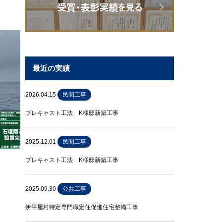
最近の実績
2026.04.15
民間工事
プレキャスト工法 K様邸新築工事
2025.12.01
民間工事
プレキャスト工法 K様邸新築工事
2025.09.30
公共工事
伊平屋村特定専門職定住促進住宅整備工事