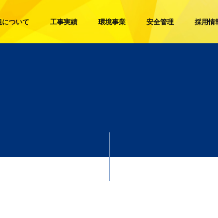
組について
工事実績
環境事業
安全管理
採用情