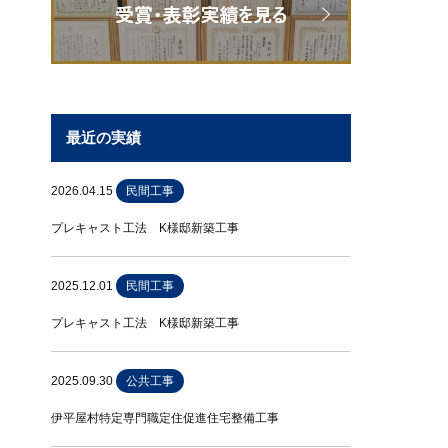
最近の実績
2026.04.15
民間工事
プレキャスト工法 K様邸新築工事
2025.12.01
民間工事
プレキャスト工法 K様邸新築工事
2025.09.30
公共工事
伊平屋村特定専門職定住促進住宅整備工事