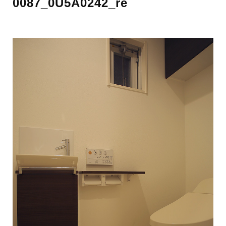
0087_0U5A0242_re