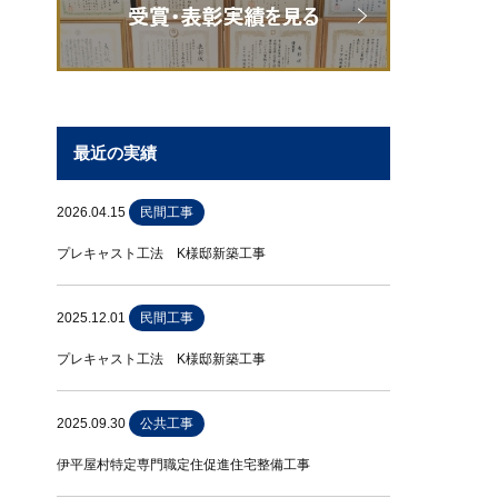
最近の実績
2026.04.15
民間工事
プレキャスト工法 K様邸新築工事
2025.12.01
民間工事
プレキャスト工法 K様邸新築工事
2025.09.30
公共工事
伊平屋村特定専門職定住促進住宅整備工事