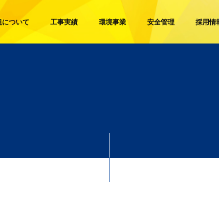
組について
工事実績
環境事業
安全管理
採用情