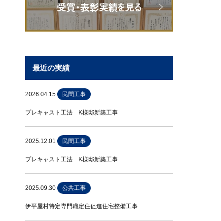
最近の実績
2026.04.15
民間工事
プレキャスト工法 K様邸新築工事
2025.12.01
民間工事
プレキャスト工法 K様邸新築工事
2025.09.30
公共工事
伊平屋村特定専門職定住促進住宅整備工事