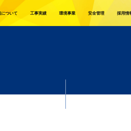
組について
工事実績
環境事業
安全管理
採用情