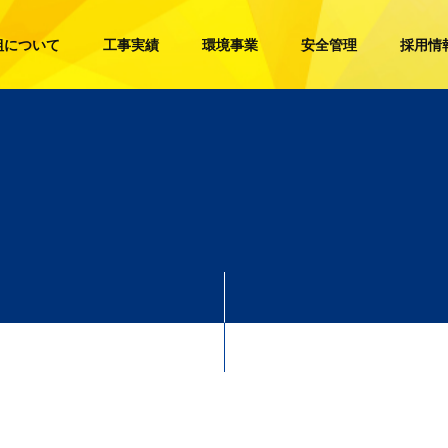
組について
工事実績
環境事業
安全管理
採用情