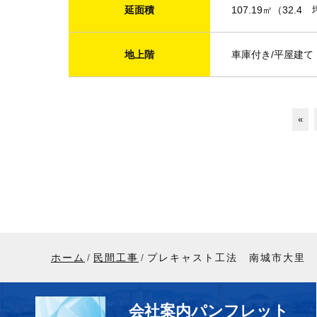
延面積
107.19㎡（32.4
地上階
車庫付き/平屋建て
«
ホーム
民間工事
プレキャスト工法 南城市大里 
会社案内パンフレット