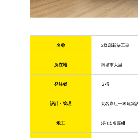
名称
S様邸新築工事
所在地
南城市大里
発注者
Ｓ様
設計・管理
太名嘉組一級建築
竣工
(株)太名嘉組