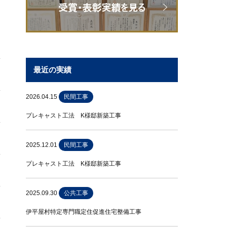
最近の実績
2026.04.15
民間工事
プレキャスト工法 K様邸新築工事
2025.12.01
民間工事
プレキャスト工法 K様邸新築工事
2025.09.30
公共工事
伊平屋村特定専門職定住促進住宅整備工事