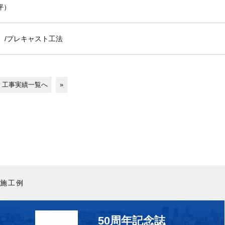
 坪）
 /プレキャスト工法
工事実績一覧へ
»
施工例
50周年記念誌