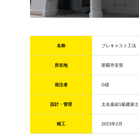
名称
プレキャスト工法
所在地
那覇市安里
発注者
G様
設計・管理
太名嘉組1級建築
竣工
2023年2月