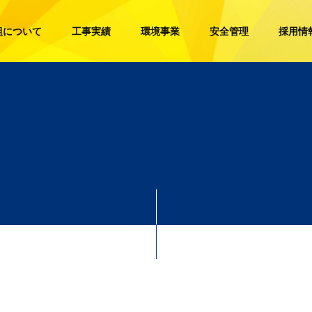
組について
工事実績
環境事業
安全管理
採用情