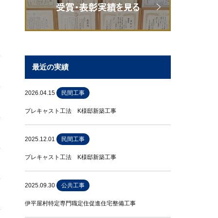
最近の実績
2026.04.15
民間工事
プレキャスト工法 K様邸新築工事
2025.12.01
民間工事
プレキャスト工法 K様邸新築工事
2025.09.30
公共工事
伊平屋村特定専門職定住促進住宅整備工事