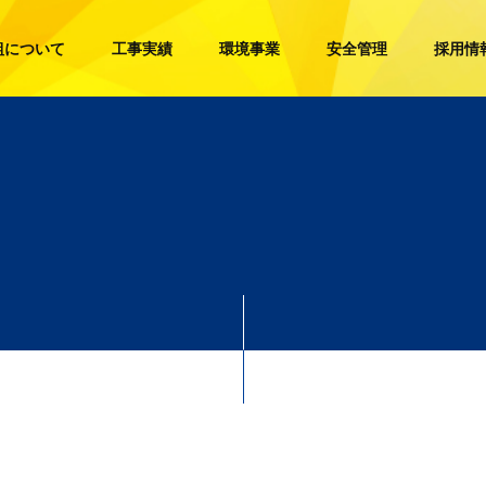
組について
工事実績
環境事業
安全管理
採用情