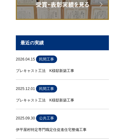
最近の実績
2026.04.15
民間工事
プレキャスト工法 K様邸新築工事
2025.12.01
民間工事
プレキャスト工法 K様邸新築工事
2025.09.30
公共工事
伊平屋村特定専門職定住促進住宅整備工事