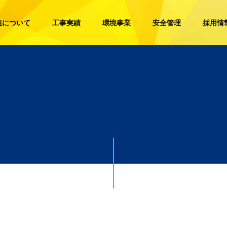
組について
工事実績
環境事業
安全管理
採用情