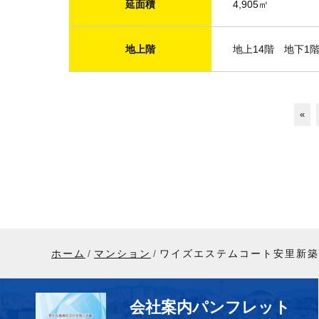
延面積
4,905㎡
地上階
地上14階 地下1
«
ホーム
マンション
ワイズエステムコート安里新築
会社案内パンフレット