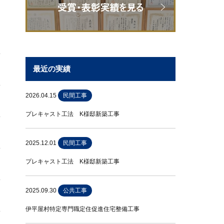
最近の実績
2026.04.15
民間工事
プレキャスト工法 K様邸新築工事
2025.12.01
民間工事
プレキャスト工法 K様邸新築工事
2025.09.30
公共工事
伊平屋村特定専門職定住促進住宅整備工事