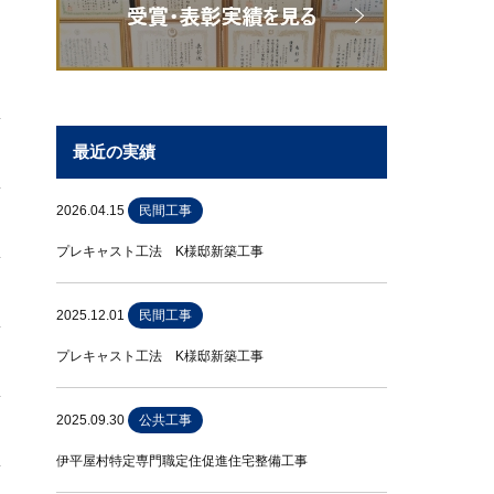
最近の実績
2026.04.15
民間工事
プレキャスト工法 K様邸新築工事
2025.12.01
民間工事
プレキャスト工法 K様邸新築工事
2025.09.30
公共工事
伊平屋村特定専門職定住促進住宅整備工事