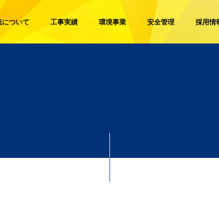
組について
工事実績
環境事業
安全管理
採用情