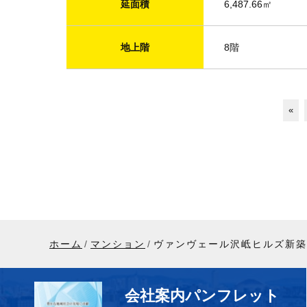
延面積
6,487.66㎡
地上階
8階
«
ホーム
マンション
ヴァンヴェール沢岻ヒルズ新築
会社案内パンフレット