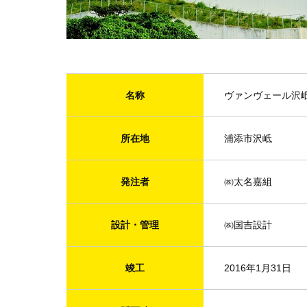
名称
ヴァンヴェール沢
所在地
浦添市沢岻
発注者
㈱太名嘉組
設計・管理
㈱国吉設計
竣工
2016年1月31日