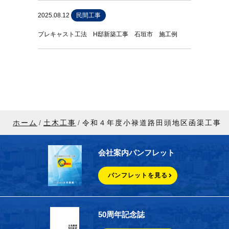
2025.08.12
民間工事
プレキャスト工法 H邸新築工事 石垣市 施工例
ホーム
土木工事
令和４年度小禄道路田頭地区函渠工事
会社案内パンフレット
パンフレットを見る
50周年記念誌