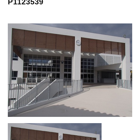
P1123539