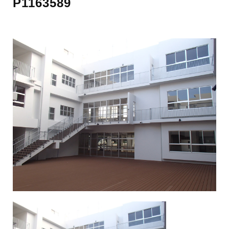
P1163589