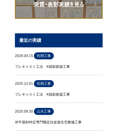
最近の実績
2026.04.15
民間工事
プレキャスト工法 K様邸新築工事
2025.12.01
民間工事
プレキャスト工法 K様邸新築工事
2025.09.30
公共工事
伊平屋村特定専門職定住促進住宅整備工事