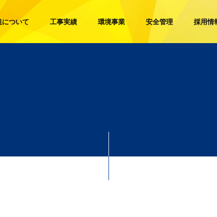
組について
工事実績
環境事業
安全管理
採用情