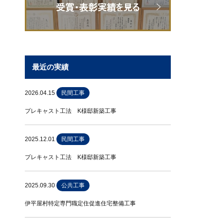
最近の実績
2026.04.15
民間工事
プレキャスト工法 K様邸新築工事
2025.12.01
民間工事
プレキャスト工法 K様邸新築工事
2025.09.30
公共工事
伊平屋村特定専門職定住促進住宅整備工事