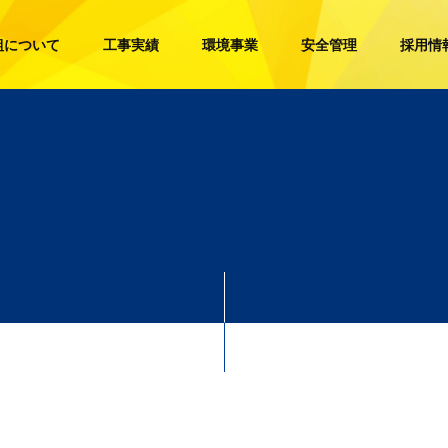
組について
工事実績
環境事業
安全管理
採用情