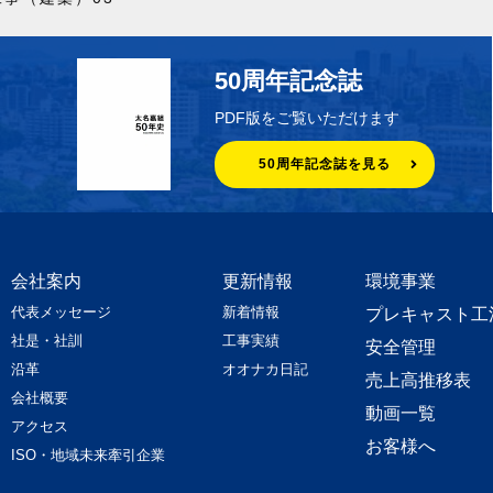
50周年記念誌
PDF版をご覧いただけます
50周年記念誌を見る
会社案内
更新情報
環境事業
代表メッセージ
新着情報
プレキャスト工
社是・社訓
工事実績
安全管理
沿革
オオナカ日記
売上高推移表
会社概要
動画一覧
アクセス
お客様へ
ISO・地域未来牽引企業