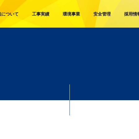
組について
工事実績
環境事業
安全管理
採用情