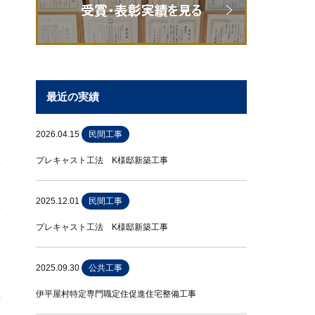
最近の実績
2026.04.15
民間工事
プレキャスト工法 K様邸新築工事
2025.12.01
民間工事
プレキャスト工法 K様邸新築工事
2025.09.30
公共工事
伊平屋村特定専門職定住促進住宅整備工事