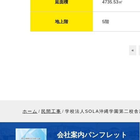
延面積
4735.53㎡
地上階
5階
«
ホーム
民間工事
学校法人SOLA沖縄学園第二校
会社案内パンフレット