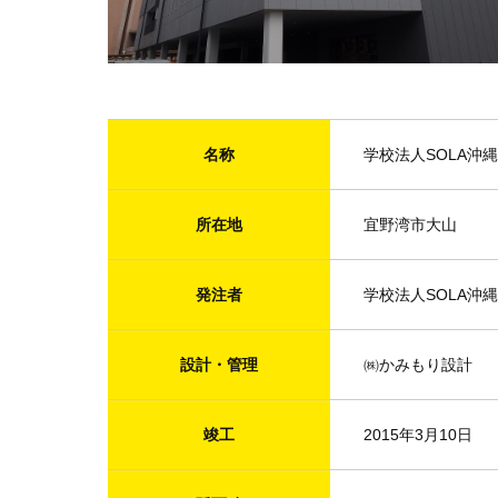
名称
学校法人SOLA沖
所在地
宜野湾市大山
発注者
学校法人SOLA沖
設計・管理
㈱かみもり設計
竣工
2015年3月10日