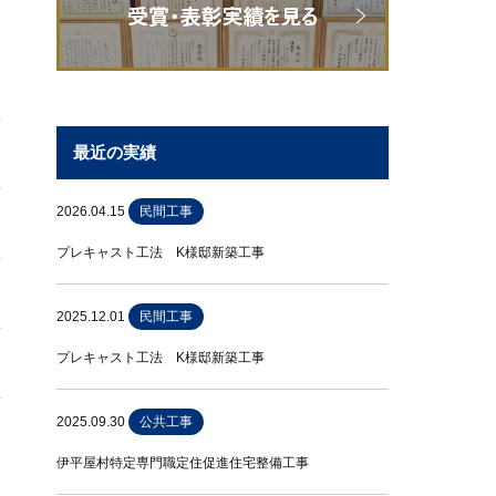
最近の実績
2026.04.15
民間工事
プレキャスト工法 K様邸新築工事
2025.12.01
民間工事
プレキャスト工法 K様邸新築工事
2025.09.30
公共工事
伊平屋村特定専門職定住促進住宅整備工事