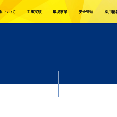
組について
工事実績
環境事業
安全管理
採用情