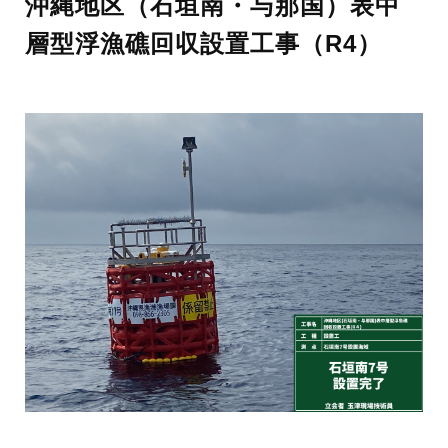
沖縄地区（石垣南・与那国）表中
層型浮漁礁回収設置工事（R4）