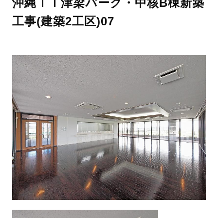
沖縄ＩＴ津梁パーク・中核B棟新築
工事(建築2工区)07