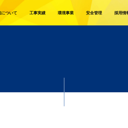
組について
工事実績
環境事業
安全管理
採用情