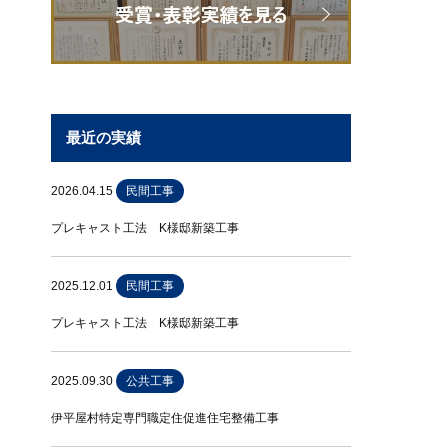
最近の実績
2026.04.15
民間工事
プレキャスト工法 K様邸新築工事
2025.12.01
民間工事
プレキャスト工法 K様邸新築工事
2025.09.30
公共工事
伊平屋村特定専門職定住促進住宅整備工事