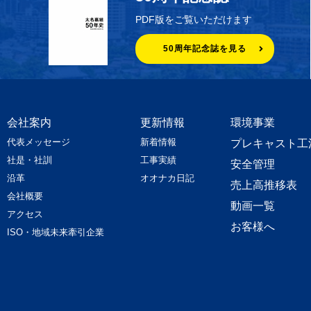
PDF版をご覧いただけます
50周年記念誌を見る
会社案内
更新情報
環境事業
代表メッセージ
新着情報
プレキャスト工
社是・社訓
工事実績
安全管理
沿革
オオナカ日記
売上高推移表
会社概要
動画一覧
アクセス
お客様へ
ISO・地域未来牽引企業