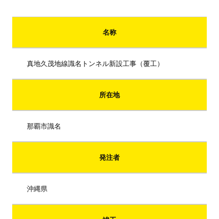
名称
真地久茂地線識名トンネル新設工事（覆工）
所在地
那覇市識名
発注者
沖縄県