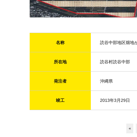
名称
読谷中部地区畑地か
所在地
読谷村読谷中部
発注者
沖縄県
竣工
2013年3月29日
«