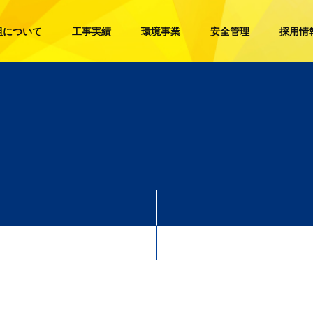
組について
工事実績
環境事業
安全管理
採用情