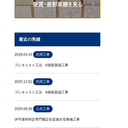
最近の実績
2026.04.15
民間工事
プレキャスト工法 K様邸新築工事
2025.12.01
民間工事
プレキャスト工法 K様邸新築工事
2025.09.30
公共工事
伊平屋村特定専門職定住促進住宅整備工事