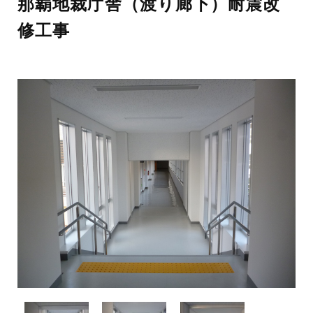
那覇地裁庁舎（渡り廊下）耐震改
修工事