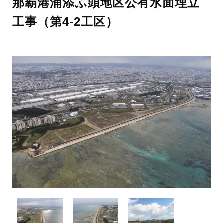
那覇港浦添ふ頭地区公有水面埋立
工事（第4-2工区）