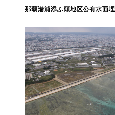
那覇港浦添ふ頭地区公有水面埋立