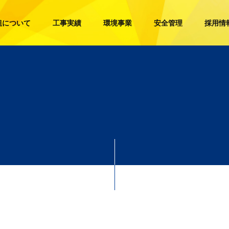
組について
工事実績
環境事業
安全管理
採用情