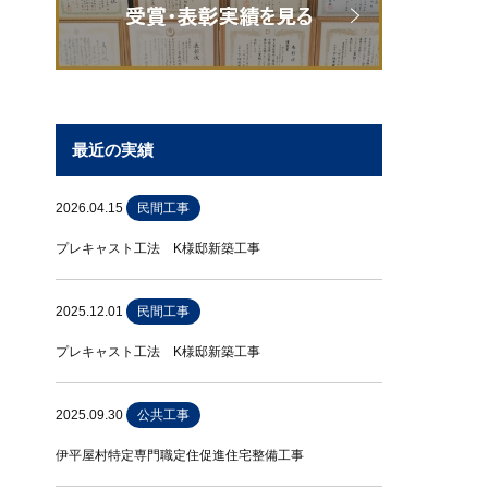
最近の実績
2026.04.15
民間工事
プレキャスト工法 K様邸新築工事
2025.12.01
民間工事
プレキャスト工法 K様邸新築工事
2025.09.30
公共工事
伊平屋村特定専門職定住促進住宅整備工事